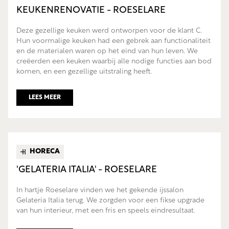
KEUKENRENOVATIE - ROESELARE
Deze gezellige keuken werd ontworpen voor de klant C.
Hun voormalige keuken had een gebrek aan functionaliteit
en de materialen waren op het eind van hun leven. We
creëerden een keuken waarbij alle nodige functies aan bod
komen, en een gezellige uitstraling heeft.
LEES MEER
HORECA
'GELATERIA ITALIA' - ROESELARE
In hartje Roeselare vinden we het gekende ijssalon
Gelateria Italia terug. We zorgden voor een fikse upgrade
van hun interieur, met een fris en speels eindresultaat.