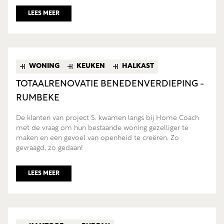
LEES MEER
WONING
KEUKEN
HALKAST
TOTAALRENOVATIE BENEDENVERDIEPING -
RUMBEKE
De klanten van project S. kwamen langs bij Home Coach
met de vraag om hun bestaande woning gezelliger te
maken en een gevoel van openheid te creëren. Zo
gevraagd, zo gedaan!
LEES MEER