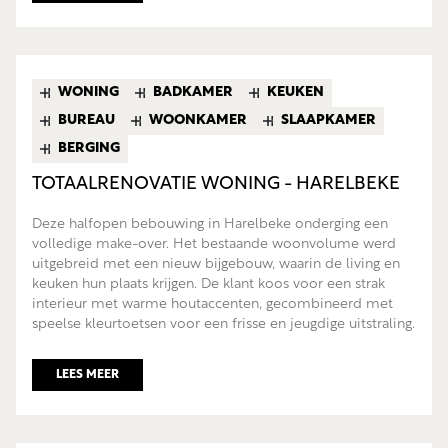
WONING
BADKAMER
KEUKEN
BUREAU
WOONKAMER
SLAAPKAMER
BERGING
TOTAALRENOVATIE WONING - HARELBEKE
Deze halfopen bebouwing in Harelbeke onderging een
volledige make-over. Het bestaande woonvolume werd
uitgebreid met een nieuw bijgebouw, waarin de living en
keuken hun plaats krijgen. De klant koos voor een strak
interieur met warme houtaccenten, gecombineerd met
speelse kleurtoetsen voor een frisse en jeugdige uitstraling.
LEES MEER