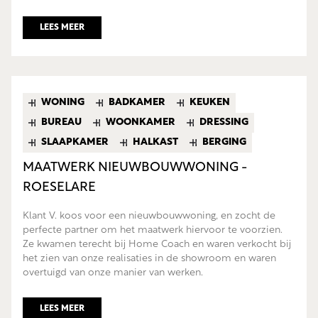
LEES MEER
WONING
BADKAMER
KEUKEN
BUREAU
WOONKAMER
DRESSING
SLAAPKAMER
HALKAST
BERGING
MAATWERK NIEUWBOUWWONING -
ROESELARE
Klant V. koos voor een nieuwbouwwoning, en zocht de
perfecte partner om het maatwerk hiervoor te voorzien.
Ze kwamen terecht bij Home Coach en waren verkocht bij
het zien van onze realisaties in de showroom en waren
overtuigd van onze manier van werken.
LEES MEER