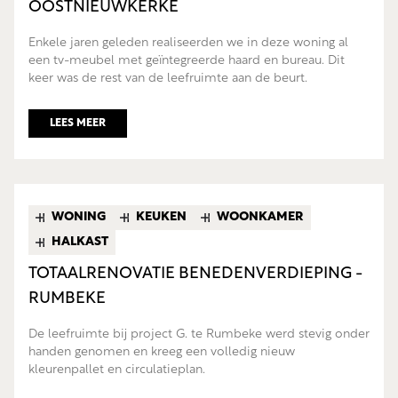
OOSTNIEUWKERKE
Enkele jaren geleden realiseerden we in deze woning al
een tv-meubel met geïntegreerde haard en bureau. Dit
keer was de rest van de leefruimte aan de beurt.
LEES MEER
WONING
KEUKEN
WOONKAMER
HALKAST
TOTAALRENOVATIE BENEDENVERDIEPING -
RUMBEKE
De leefruimte bij project G. te Rumbeke werd stevig onder
handen genomen en kreeg een volledig nieuw
kleurenpallet en circulatieplan.