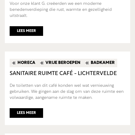
Voor onze klant G. creëerden we een moderne
benedenverdieping die rust, warmte en gezelligheid
uitstraalt.
LEES MEER
HORECA
VRIJE BEROEPEN
BADKAMER
SANITAIRE RUIMTE CAFÉ - LICHTERVELDE
De toiletten van dit café konden wel wat vernieuwing
gebruiken. We gingen aan de slag om van deze ruimte een
volwaardige, aangename ruimte te maken.
LEES MEER