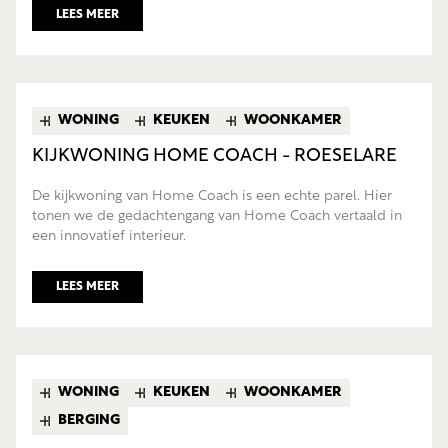
LEES MEER
WONING
KEUKEN
WOONKAMER
KIJKWONING HOME COACH - ROESELARE
De kijkwoning van Home Coach is een echte parel. Hier
tonen we de gedachtengang van Home Coach vertaald in
een innovatief interieur.
LEES MEER
WONING
KEUKEN
WOONKAMER
BERGING