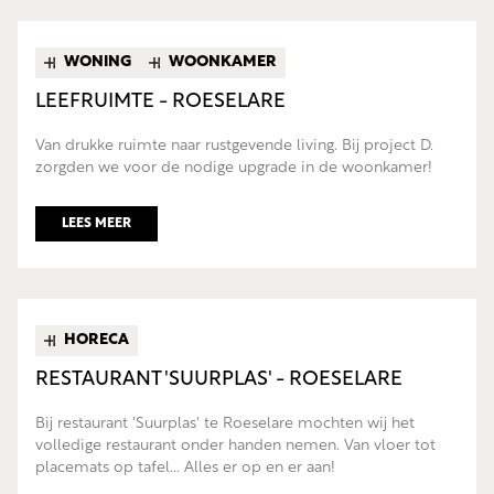
WONING
WOONKAMER
LEEFRUIMTE - ROESELARE
Van drukke ruimte naar rustgevende living. Bij project D.
zorgden we voor de nodige upgrade in de woonkamer!
LEES MEER
HORECA
RESTAURANT 'SUURPLAS' - ROESELARE
Bij restaurant 'Suurplas' te Roeselare mochten wij het
volledige restaurant onder handen nemen. Van vloer tot
placemats op tafel... Alles er op en er aan!