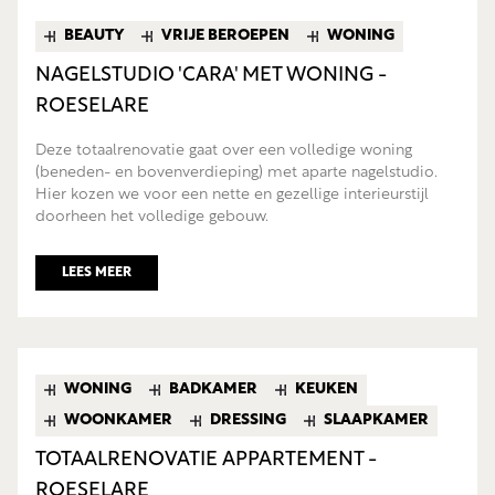
BEAUTY
VRIJE BEROEPEN
WONING
NAGELSTUDIO 'CARA' MET WONING -
ROESELARE
Deze totaalrenovatie gaat over een volledige woning
(beneden- en bovenverdieping) met aparte nagelstudio.
Hier kozen we voor een nette en gezellige interieurstijl
doorheen het volledige gebouw.
LEES MEER
WONING
BADKAMER
KEUKEN
WOONKAMER
DRESSING
SLAAPKAMER
TOTAALRENOVATIE APPARTEMENT -
ROESELARE