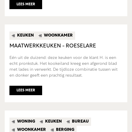
LEES MEER
KEUKEN
WOONKAMER
MAATWERKKEUKEN - ROESELARE
Eén uit de duizend: deze keuken voor de klant H. is een
echt pronkstuk. Het kookeiland kreeg een afgerond blad
met lades in verwerkt. De tijdloze combinatie tussen wit
en donker geeft een prachtig resultaat.
LEES MEER
WONING
KEUKEN
BUREAU
WOONKAMER
BERGING