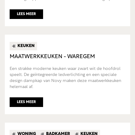
LEES MEER
KEUKEN
MAATWERKKEUKEN - WAREGEM
Een strakke moderne keuken waar zwart wit de hoofdrol
speelt. De geïntegreerde ledverlichting en een speciale
design dampkap van Novy maken deze maatwerkkeuken
helemaal af.
LEES MEER
WONING
BADKAMER
KEUKEN