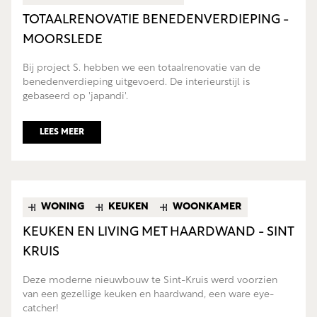
TOTAALRENOVATIE BENEDENVERDIEPING -
MOORSLEDE
Bij project S. hebben we een totaalrenovatie van de
benedenverdieping uitgevoerd. De interieurstijl is
gebaseerd op 'japandi'.
LEES MEER
WONING
KEUKEN
WOONKAMER
KEUKEN EN LIVING MET HAARDWAND - SINT
KRUIS
Deze moderne nieuwbouw te Sint-Kruis werd voorzien
van een gezellige keuken en haardwand, een ware eye-
catcher!