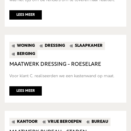
was het tijd om de renders om te toveren naar realiteit.
LEES MEER
WONING
DRESSING
SLAAPKAMER
BERGING
MAATWERK DRESSING - ROESELARE
Voor klant C. realiseerden we een kastenwand op maat.
LEES MEER
KANTOOR
VRIJE BEROEPEN
BUREAU