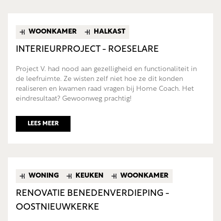
WOONKAMER
HALKAST
INTERIEURPROJECT - ROESELARE
Project V. had nood aan gezelligheid en functionaliteit in
de leefruimte. Ze wisten zelf niet hoe ze dit konden
realiseren en kwamen raad vragen bij Home Coach. Het
eindresultaat? Gewoonweg prachtig!
LEES MEER
WONING
KEUKEN
WOONKAMER
RENOVATIE BENEDENVERDIEPING -
OOSTNIEUWKERKE