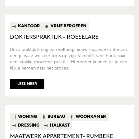
KANTOOR
VRIJE BEROEPEN
DOKTERSPRAKTIJK - ROESELARE
Deze praktijk kreeg een volledig nieuw maatwerk-interieur,
eentje waar we zeer trots op zijn. Van héél veel hout, naar
een strakke moderne praktijk. Hieronder kunnen jullie een
kijkje nemen naar het proces.
LEES MEER
WONING
BUREAU
WOONKAMER
DRESSING
HALKAST
MAATWERK APPARTEMENT- RUMBEKE