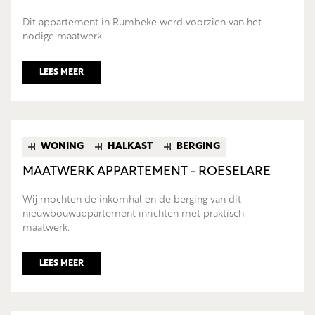
Dit appartement in Rumbeke werd voorzien van het
nodige maatwerk.
LEES MEER
WONING
HALKAST
BERGING
MAATWERK APPARTEMENT - ROESELARE
Wij mochten de inkomhal en de berging van dit
nieuwbouwappartement inrichten met praktisch
maatwerk.
LEES MEER