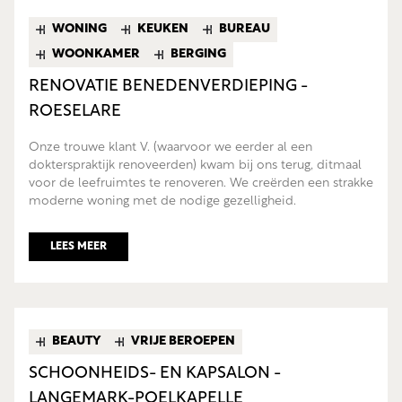
WONING
KEUKEN
BUREAU
WOONKAMER
BERGING
RENOVATIE BENEDENVERDIEPING -
ROESELARE
Onze trouwe klant V. (waarvoor we eerder al een
dokterspraktijk renoveerden) kwam bij ons terug, ditmaal
voor de leefruimtes te renoveren. We creërden een strakke
moderne woning met de nodige gezelligheid.
LEES MEER
BEAUTY
VRIJE BEROEPEN
SCHOONHEIDS- EN KAPSALON -
LANGEMARK-POELKAPELLE