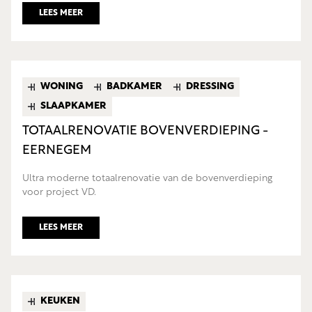
LEES MEER
WONING
BADKAMER
DRESSING
SLAAPKAMER
TOTAALRENOVATIE BOVENVERDIEPING -
EERNEGEM
Ultra moderne totaalrenovatie van de bovenverdieping
voor project VD.
LEES MEER
KEUKEN