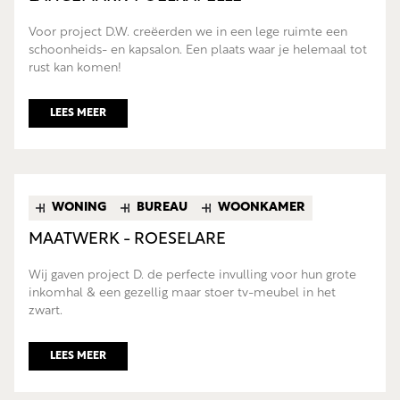
Voor project D.W. creëerden we in een lege ruimte een
schoonheids- en kapsalon. Een plaats waar je helemaal tot
rust kan komen!
LEES MEER
WONING
BUREAU
WOONKAMER
MAATWERK - ROESELARE
Wij gaven project D. de perfecte invulling voor hun grote
inkomhal & een gezellig maar stoer tv-meubel in het
zwart.
LEES MEER