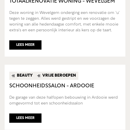
TOTAALRENOVATIE WONING - WEVELGEM
Deze woning in Wevelgem onderging een renovatie om 'u'
tegen te zeggen. Alles werd gestript en we voorzagen de
woning van alle hedendaagse comfort, met enkele mooie
extra's en een persoonlijk interieur als kers op de taart.
LEES MEER
BEAUTY
VRIJE BEROEPEN
SCHOONHEIDSSALON - ARDOOIE
De garage van deze halfopen bebouwing in Ardooie werd
omgevormd tot een schoonheidssalon
LEES MEER