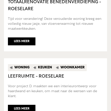
TOTAALRENOVATIE BENEDENVERDIEPING -
ROESELARE
Tijd voor verandering! Deze verouderde woning kreeg een
volledig nieuw jasje, van vloerverwarming tot nieuwe
maatwerkkeuken.
LEES MEER
WONING
KEUKEN
WOONKAMER
LEEFRUIMTE - ROESELARE
Voor project D. maakten we een interieurontwerp voor
haardwand en keuken, om maat naar de wensen van de
klant.
LEES MEER