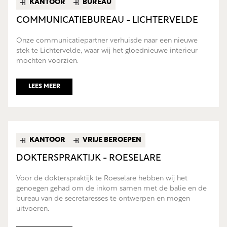
KANTOOR
BUREAU
COMMUNICATIEBUREAU - LICHTERVELDE
Onze communicatiepartner verhuisde naar een nieuwe
stek te Lichtervelde, waar wij het gloednieuwe interieur
mochten voorzien.
LEES MEER
KANTOOR
VRIJE BEROEPEN
DOKTERSPRAKTIJK - ROESELARE
Voor de dokterspraktijk te Roeselare hebben wij het
genoegen gehad om de inkom samen met de balie en de
bureau van de secretaresses te ontwerpen en mogen
uitvoeren.