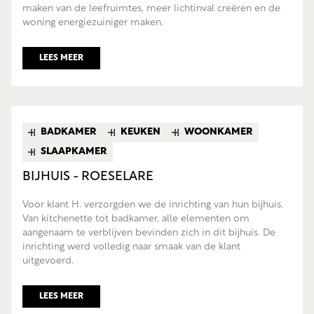
maken van de leefruimtes, meer lichtinval creëren en de
woning energiezuiniger maken.
LEES MEER
BADKAMER
KEUKEN
WOONKAMER
SLAAPKAMER
BIJHUIS - ROESELARE
Voor klant H. verzorgden we de inrichting van hun bijhuis.
Van kitchenette tot badkamer, alle elementen om
aangenaam te verblijven bevinden zich in dit bijhuis. De
inrichting werd volledig naar smaak van de klant
uitgevoerd.
LEES MEER