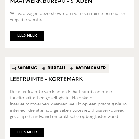
MAATWERK BUREAU - STADEN
Wij voorzagen deze showroom van een ruime bureau- en
vergaderruimte.
LEES MEER
WONING
BUREAU
WOONKAMER
LEEFRUIMTE - KORTEMARK
Deze leefruimte van klanten E. had nood aan meer
functionaliteit en gezelligheid. Na enkele
interieurontwerpen kwamen we uit op een prachtig nieuw
interieur die alle nodige zaken voorziet: thuiswerkbureau,
gezellige haardwand en praktische opbergkastenwand.
LEES MEER