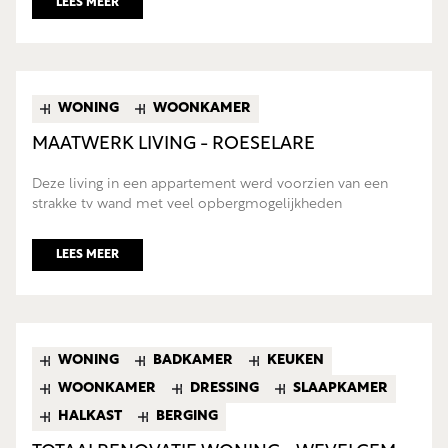
LEES MEER
WONING
WOONKAMER
MAATWERK LIVING - ROESELARE
Deze living in een appartement werd voorzien van een
strakke tv wand met veel opbergmogelijkheden
LEES MEER
WONING
BADKAMER
KEUKEN
WOONKAMER
DRESSING
SLAAPKAMER
HALKAST
BERGING