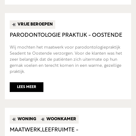
VRIJE BEROEPEN
PARODONTOLOGIE PRAKTIJK - OOSTENDE
Wij mochten het maatwerk voor parodontologiepraktijk
Seadent te Oostende verzorgen. Voor de klanten was het
zeer belangrijk dat de patiënten zich uitermate op hun
gemak voelen en terecht komen in een warme, gezellige
praktijk.
LEES MEER
WONING
WOONKAMER
MAATWERK,LEEFRUIMTE -