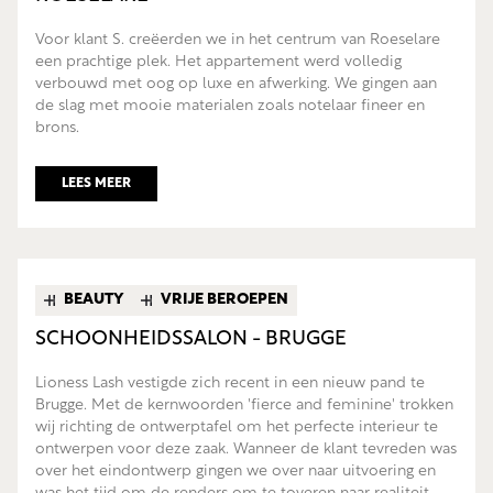
Voor klant S. creëerden we in het centrum van Roeselare
een prachtige plek. Het appartement werd volledig
verbouwd met oog op luxe en afwerking. We gingen aan
de slag met mooie materialen zoals notelaar fineer en
brons.
LEES MEER
BEAUTY
VRIJE BEROEPEN
SCHOONHEIDSSALON - BRUGGE
Lioness Lash vestigde zich recent in een nieuw pand te
Brugge. Met de kernwoorden 'fierce and feminine' trokken
wij richting de ontwerptafel om het perfecte interieur te
ontwerpen voor deze zaak. Wanneer de klant tevreden was
over het eindontwerp gingen we over naar uitvoering en