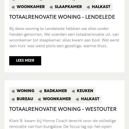
WOONKAMER
SLAAPKAMER
HALKAST
TOTAALRENOVATIE WONING - LENDELEDE
Bij deze woning te Lendelede hebben we alles onder
handen genomen. We voerden een totaalrenovatie uit, van
woonkamer tot slaapkamer, alles kwam aan bod. Wat eerst
'een huis' was werd plots een gezellige, warme thuis.
LEES MEER
WONING
BADKAMER
KEUKEN
BUREAU
WOONKAMER
HALKAST
TOTAALRENOVATIE WONING - WESTOUTER
Klant B. kwam bij Home Coach terecht voor de volledige
renovatie van hun bungalow. De focus lag op: het open