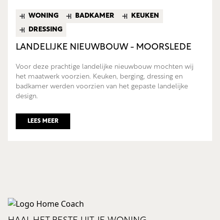
WONING
BADKAMER
KEUKEN
DRESSING
LANDELIJKE NIEUWBOUW - MOORSLEDE
Voor deze prachtige landelijke nieuwbouw mochten wij
het maatwerk voorzien. Keuken, berging, dressing en
badkamer werden voorzien van het gepaste landelijke
design.
LEES MEER