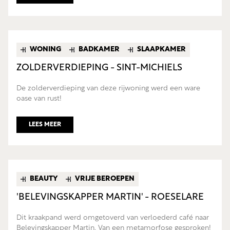
WONING
BADKAMER
SLAAPKAMER
ZOLDERVERDIEPING - SINT-MICHIELS
De zolderverdieping van deze rijwoning werd een ware
oase van rust!
LEES MEER
BEAUTY
VRIJE BEROEPEN
'BELEVINGSKAPPER MARTIN' - ROESELARE
Dit kraakpand werd omgetoverd van verloederd café naar
Belevingskapper Martin. Van een metamorfose gesproken!