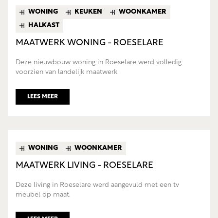
WONING
KEUKEN
WOONKAMER
HALKAST
MAATWERK WONING - ROESELARE
Deze nieuwbouw woning in Roeselare werd volledig
voorzien van landelijk maatwerk
LEES MEER
WONING
WOONKAMER
MAATWERK LIVING - ROESELARE
Deze living in Roeselare werd aangevuld met een tv
meubel op maat.